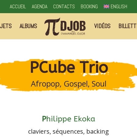
ACCUEIL
AGENDA
CONTACTS
BOOKING
ENGLISH
JETS
ALBUMS
VIDÉOS
BILLETT
PCube Trio
Afropop, Gospel, Soul
P
hilippe Ekoka
claviers, séquences, backing