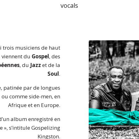
vocals
ci trois musiciens de haut
ns viennent du
Gospel
, des
béennes
, du
Jazz
et de la
Soul
.
e, patinée par de longues
s ou comme side-men, en
Afrique et en Europe.
 d’un album enregistré en
e », s’intitule Gospelizing
Kingston.